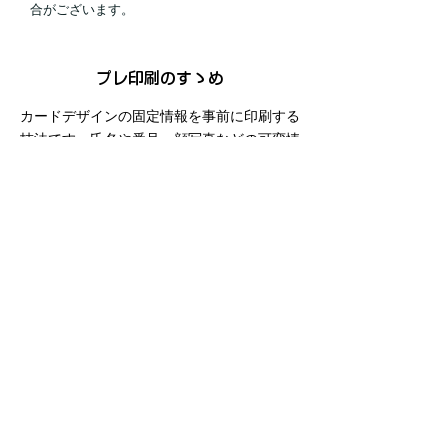
合がございます。
​プレ印刷のすゝめ
カードデザインの固定情報を事前に印刷する
技法です。氏名や番号、顔写真などの可変情
報(＝バリアブル情報) は後から追加で印刷を
行います。診察券の場合、
医療機関
のロゴや
住所、カードの背景画像といった共通情報を
プレ印刷しておき、患者番号や氏名、顔写真
などの個人情報をカードプリンターで必要な
タイミングで内作します。
Step.1
「共通情報」をあらかじめ印刷