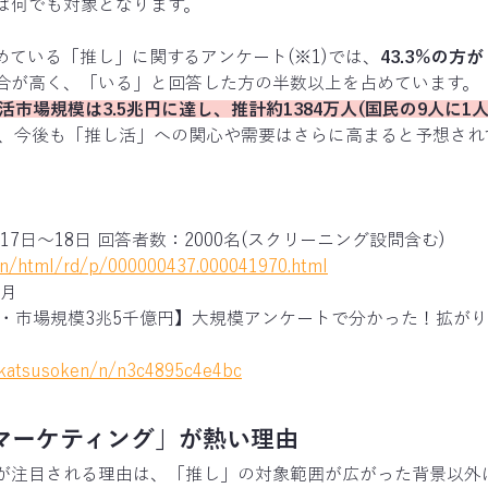
ば何でも対象となります。
めている「推し」に関するアンケート(※1)では、
43.3％の方
合が高く、「いる」と回答した方の半数以上を占めています。
し活市場規模は3.5兆円に達し、推計約1384万人(国民の9人に1
2)、今後も「推し活」への関心や需要はさらに高まると予想され
月17日～18日 回答者数：2000名(スクリーニング設問含む)
ain/html/rd/p/000000437.000041970.html
1月
万人・市場規模3兆5千億円】大規模アンケートで分かった！拡が
ikatsusoken/n/n3c4895c4e4bc
活マーケティング」が熱い理由
が注目される理由は、「推し」の対象範囲が広がった背景以外