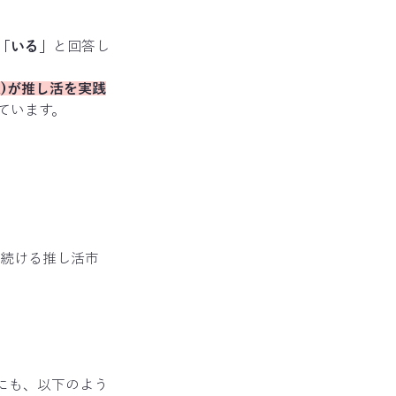
が「いる」
と回答し
人)が推し活を実践
ています。
り続ける推し活市
にも、以下のよう