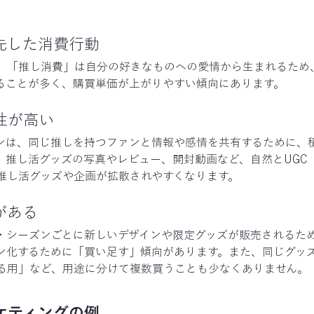
。
先した消費行動
、「推し消費」は自分の好きなものへの愛情から生まれるため
ることが多く、購買単価が上がりやすい傾向にあります。
性が高い
ンは、同じ推しを持つファンと情報や感情を共有するために、積
、推し活グッズの写真やレビュー、開封動画など、自然とUGC
推し活グッズや企画が拡散されやすくなります。
がある
・シーズンごとに新しいデザインや限定グッズが販売されるた
ン化するために「買い足す」傾向があります。また、同じグッ
る用」など、用途に分けて複数買うことも少なくありません。
ーケティングの例