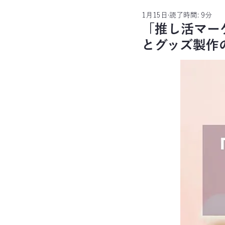
1月15日
読了時間: 9分
「推し活マー
とグッズ製作