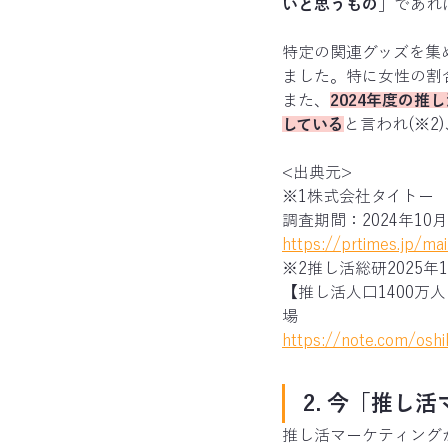
いと思うもの
」であれ
特定の関連グッズを集
ました。特に女性の割
また、
2024年度の推
している
と言われ(※
<出典元>
※1株式会社タイトー
調査期間：2024年10
https://prtimes.jp/m
※2推し活総研2025年
【推し活人口1400
場
https://note.com/osh
2. 今「推し
推し活マーケティング