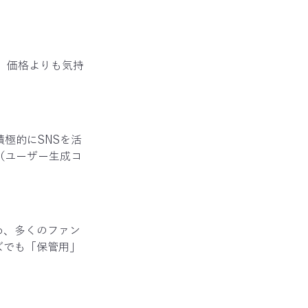
、価格よりも気持
極的にSNSを活
（ユーザー生成コ
め、多くのファン
ズでも「保管用」